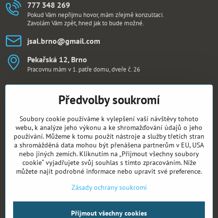
777 348 269
Pokud Vám nepřijmu hovor, mám zřejmě konzultaci.
Zavolám Vám zpět, hned jak to bude možné.
jsal​.brno​@gmail​.com
Pekařská 12, Brno
Pracovnu mám v 1. patře domu, dveře č. 26
Sledujte mě i na:
Předvolby soukromí
Facebook
Soubory cookie používáme k vylepšení vaší návštěvy tohoto
webu, k analýze jeho výkonu a ke shromažďování údajů o jeho
Aktuální kurzy
používání. Můžeme k tomu použít nástroje a služby třetích stran
a shromážděná data mohou být přenášena partnerům v EU, USA
nebo jiných zemích. Kliknutím na „Přijmout všechny soubory
Kurz asertivní komunikace
cookie“ vyjadřujete svůj souhlas s tímto zpracováním. Níže
můžete najít podrobné informace nebo upravit své preference.
Zásady ochrany soukromí
Zdravá komunikace
Přijmout všechny cookies