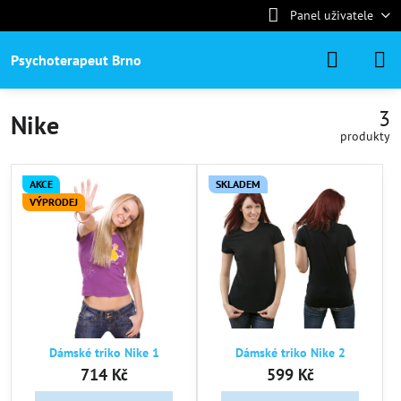
Panel uživatele
Psychoterapeut Brno
3
Nike
produkty
AKCE
SKLADEM
VÝPRODEJ
Dámské triko Nike 1
Dámské triko Nike 2
714 Kč
599 Kč