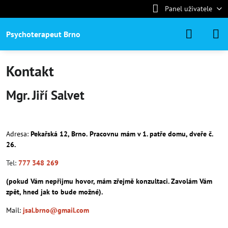
Panel uživatele
Psychoterapeut Brno
Kontakt
Mgr. Jiří Salvet
Adresa:
Pekařská 12
, Brno.
Pracovnu mám v 1. patře domu, dveře č.
26.
Tel:
777 348 269
(pokud
Vám nepřijmu hovor, mám zřejmě konzultaci. Zavolám Vám
zpět, hned jak to bude možné).
Mail:
jsal.brno@gmail.com