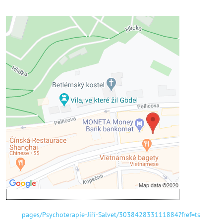
Externí obsah je blokován Volbami
soukromí
Přejete si načíst externí obsah?
Povolit jednou
Povolit a zapamatovat - souhlas s druhem
cookie: Funkční
Otevřít obsah v novém okně
pages/Psychoterapie-Jiří-Salvet/303842833111884?fref=ts