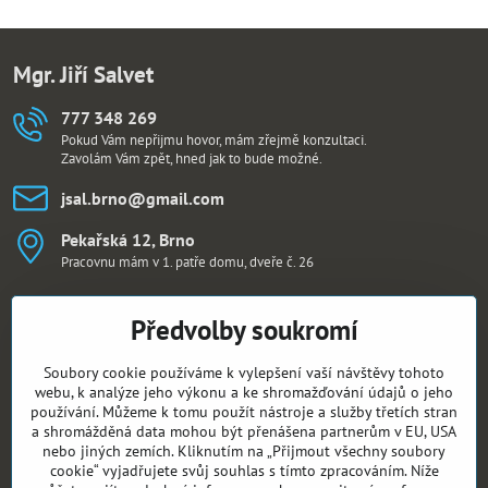
Mgr. Jiří Salvet
777 348 269
Pokud Vám nepřijmu hovor, mám zřejmě konzultaci.
Zavolám Vám zpět, hned jak to bude možné.
jsal​.brno​@gmail​.com
Pekařská 12, Brno
Pracovnu mám v 1. patře domu, dveře č. 26
Sledujte mě i na:
Předvolby soukromí
Facebook
Soubory cookie používáme k vylepšení vaší návštěvy tohoto
webu, k analýze jeho výkonu a ke shromažďování údajů o jeho
Aktuální kurzy
používání. Můžeme k tomu použít nástroje a služby třetích stran
a shromážděná data mohou být přenášena partnerům v EU, USA
nebo jiných zemích. Kliknutím na „Přijmout všechny soubory
Kurz asertivní komunikace
cookie“ vyjadřujete svůj souhlas s tímto zpracováním. Níže