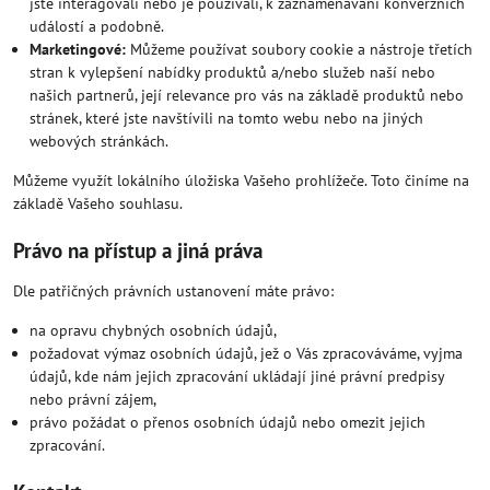
jste interagovali nebo je používali, k zaznamenávání konverzních
událostí a podobně.
Marketingové:
Můžeme používat soubory cookie a nástroje třetích
stran k vylepšení nabídky produktů a/nebo služeb naší nebo
našich partnerů, její relevance pro vás na základě produktů nebo
stránek, které jste navštívili na tomto webu nebo na jiných
webových stránkách.
Můžeme využít lokálního úložiska Vašeho prohlížeče. Toto činíme na
základě Vašeho souhlasu.
Právo na přístup a jiná práva
Dle patřičných právních ustanovení máte právo:
na opravu chybných osobních údajů,
požadovat výmaz osobních údajů, jež o Vás zpracováváme, vyjma
údajů, kde nám jejich zpracování ukládají jiné právní predpisy
nebo právní zájem,
právo požádat o přenos osobních údajů nebo omezit jejich
zpracování.