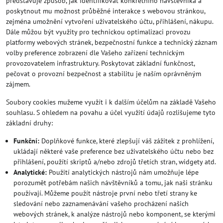
představuje způsob, jak identifikovat konkrétního návštevníka a
poskytnout mu možnost průběžné interakce s webovou stránkou,
zejména umožnění vytvoření uživatelského účtu, přihlášení, nákupu.
Dále můžou být využity pro technickou optimalizaci provozu
platformy webových stránek, bezpečnostní funkce a technický záznam
volby preference zobrazení dle Vašeho zařízení technickým
provozovatelem infrastruktury. Poskytovat základní funkčnost,
pečovat o provozní bezpečnost a stabilitu je naším oprávněným
zájmem.
Soubory cookies mužeme využít i k dalším účelům na základě Vašeho
souhlasu. S ohledem na povahu a účel využití údajů rozlišujeme tyto
základní druhy:
Funkční:
Doplňkové funkce, které zlepšují váš zážitek z prohlížení,
ukládají některé vaše preference bez uživatelského účtu nebo bez
přihlášení, použítí skriptů a/nebo zdrojů třetích stran, widgety atd.
Analytické:
Použití analytických nástrojů nám umožňuje lépe
porozumět potřebám našich návštěvníků a tomu, jak naši stránku
používají. Můžeme použít nástroje první nebo třetí strany ke
sledování nebo zaznamenávání vašeho procházení našich
webových stránek, k analýze nástrojů nebo komponent, se kterými